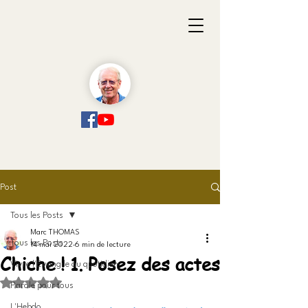
Post
Tous les Posts
Marc THOMAS
Tous les Posts
14 mai 2022
6 min de lecture
Chiche ! 1. Posez des actes
Vivre l'Evangile au quotidien
Noté NaN étoiles sur 5.
Parole pour tous
L'Hebdo