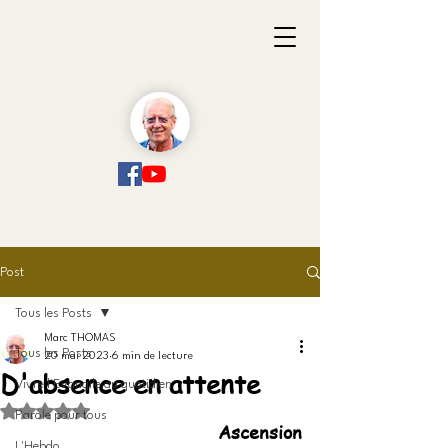
Post
Tous les Posts
Marc THOMAS
Tous les Posts
20 mai 2023
6 min de lecture
D'absence en attente
Vivre l'Evangile au quotidien
Noté NaN étoiles sur 5.
Parole pour tous
Ascension
L'Hebdo