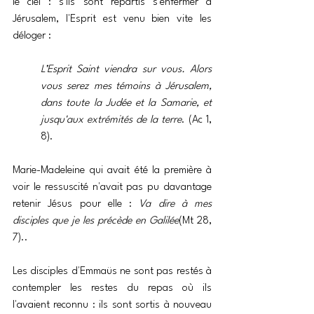
le ciel : s'ils sont repartis s'enfermer à 
Jérusalem, l'Esprit est venu bien vite les 
déloger :
L’Esprit Saint viendra sur vous. Alors 
vous serez mes témoins à Jérusalem, 
dans toute la Judée et la Samarie, et 
jusqu'aux extrémités de la terre
. (Ac 1, 
8).
Marie-Madeleine qui avait été la première à 
voir le ressuscité n'avait pas pu davantage 
retenir Jésus pour elle : 
Va dire à mes 
disciples que je les précède en Galilée
(Mt 28, 
7).. 
Les disciples d'Emmaüs ne sont pas restés à 
contempler les restes du repas où ils 
l'avaient reconnu : ils sont sortis à nouveau 