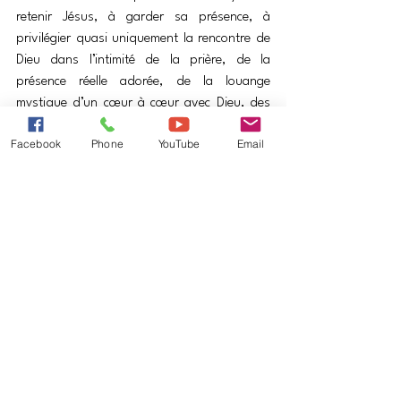
retenir Jésus, à garder sa présence, à 
privilégier quasi uniquement la rencontre de 
Dieu dans l’intimité de la prière, de la 
présence réelle adorée, de la louange 
mystique d’un cœur à cœur avec Dieu, des 
images pieuses d’un Jésus tellement glorieux 
Facebook
Phone
YouTube
Email
qu’il n’a plus rien d’humain…
Déjà le prophète Amos avait mis dans la 
bouche de Dieu ces paroles vigoureuses :
Je déteste, je méprise vos fêtes, je n’ai 
aucun goût pour vos assemblées.
Quand vous me présentez des 
holocaustes et des offrandes, je ne les 
accueille pas ; vos sacrifices de bêtes 
grasses, je ne les regarde même pas. 
Éloignez de moi le tapage de vos 