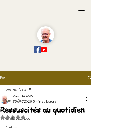
Post
Tous les Posts
Marc THOMAS
Tous les Posts
25 avr. 2025
5 min de lecture
Ressuscités au quotidien
Vivre l'Evangile au quotidien
Noté NaN étoiles sur 5.
Parole pour tous
L'Hebdo