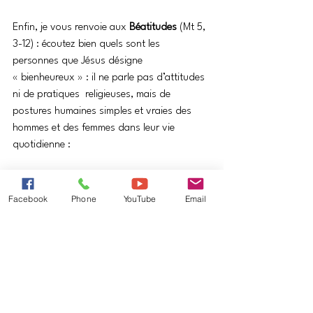
Enfin, je vous renvoie aux 
Béatitudes
 (Mt 5, 
3-12) : écoutez bien quels sont les 
personnes que Jésus désigne 
« bienheureux » : il ne parle pas d’attitudes 
ni de pratiques  religieuses, mais de 
postures humaines simples et vraies des 
hommes et des femmes dans leur vie 
quotidienne :
Heureux les pauvres de cœur, 
car le royaume des Cieux est à 
Facebook
Phone
YouTube
Email
eux.
Heureux ceux qui pleurent, car 
ils seront consolés.
Heureux les doux, car ils 
recevront la terre en héritage.
Heureux ceux qui ont faim et 
soif de la justice, car ils seront 