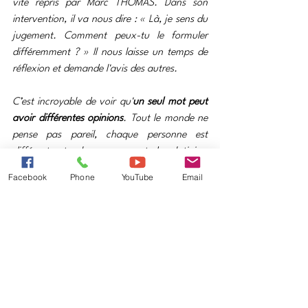
vite repris par Marc THOMAS. Dans son 
intervention, il va nous dire : « Là, je sens du 
jugement. Comment peux-tu le formuler 
différemment ? » Il nous laisse un temps de 
réflexion et demande l'avis des autres.
C’est incroyable de voir qu'
un seul mot peut 
avoir différentes opinions
. Tout le monde ne 
pense pas pareil, chaque personne est 
différente et cela nous permet de relativiser 
et de voir une histoire vécue sous différentes 
Facebook
Phone
YouTube
Email
formes.
Alors, nous pouvons dire que : « je n'avais 
pas pensé comme cela, et 
le fait de vous 
avoir entendus me permet d'avoir une autre 
ouverture d'esprit.
 »
Enfin écoutez Isabelle, de La Plaine des 