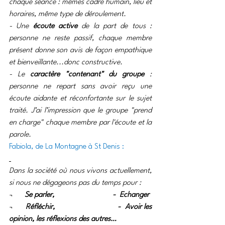
chaque séance : mêmes cadre humain, lieu et 
horaires, même type de déroulement.
- Une 
écoute active
 de la part de tous : 
personne ne reste passif, chaque membre 
présent donne son avis de façon empathique 
et bienveillante...donc constructive.
- Le 
caractère "contenant" du groupe
 : 
personne ne repart sans avoir reçu une 
écoute aidante et réconfortante sur le sujet 
traité. J’ai l’impression que le groupe "prend 
en charge" chaque membre par l'écoute et la 
parole.
Fabiola, de La Montagne à St Denis :
Dans la société où nous vivons actuellement, 
si nous ne dégageons pas du temps pour :
¬      
Se parler,                             -  Echanger
¬      
Réfléchir,                             -  Avoir les 
opinion, les réflexions des autres…