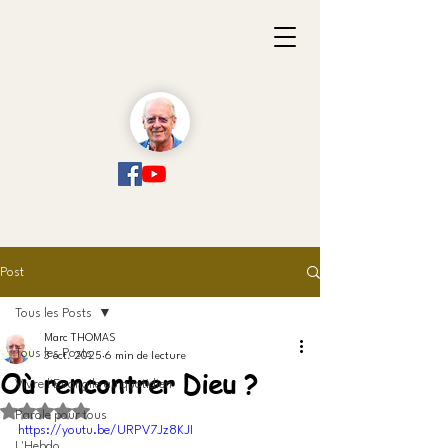
Post
Tous les Posts
Marc THOMAS
Tous les Posts
3 oct. 2025
6 min de lecture
Où rencontrer Dieu ?
Vivre l'Evangile au quotidien
Noté NaN étoiles sur 5.
Parole pour tous
https://youtu.be/URPV7Jz8KJI
L'Hebdo