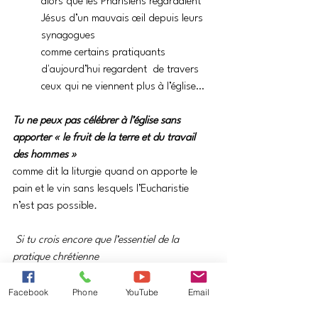
alors que les Pharisiens regardaient 
Jésus d’un mauvais œil depuis leurs 
synagogues
comme certains pratiquants 
d'aujourd’hui regardent  de travers 
ceux qui ne viennent plus à l’église…
Tu ne peux pas célébrer à l’église sans 
apporter « le fruit de la terre et du travail 
des hommes » 
comme dit la liturgie quand on apporte le 
pain et le vin sans lesquels l’Eucharistie 
n’est pas possible
.
 Si tu crois encore que l’essentiel de la 
pratique chrétienne
se compose de prières, de sacrements, de 
pèlerinages, de gestes religieux,
Facebook
Phone
YouTube
Email
interroge-toi :  Jésus nous dit qu’au 