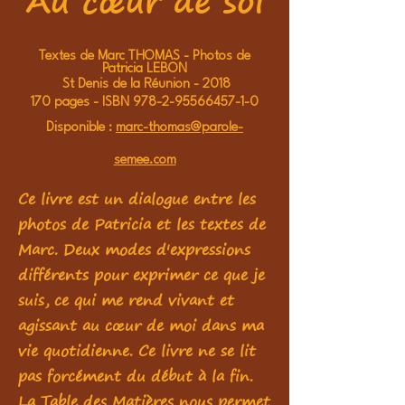
Au cœur de soi
Textes de Marc THOMAS - Photos de
Patricia LEBON
St Denis de la Réunion - 2018
170 pages - ISBN
978-2-95566457-1-0
Disponible :
marc-thomas@parole-
semee.com
Ce livre est un dialogue entre les
photos de Patricia et les textes de
Marc. Deux modes d'expressions
différents pour exprimer ce que je
suis, ce qui me rend vivant et
agissant au cœur de moi dans ma
vie quotidienne. Ce livre ne se lit
pas forcément du début à la fin.
La Table des Matières nous permet