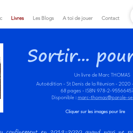
c
Livres
Les Blogs
A toi de jouer
Contact
Sortir... pou
Un livre de Marc THOMAS
Autoédition - St Denis de la Réunion - 2020
68 pages - ISBN 978-2-9556645
Disponible :
marc-thomas@parole-s
Cliquer sur les images pour lire
s du confinement en 2019-2020 quand nous ne pouv