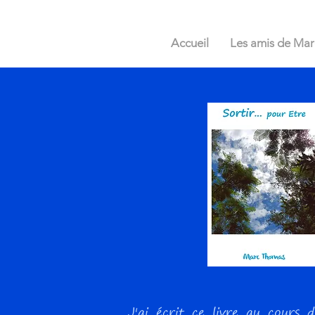
Accueil
Les amis de Mar
J'ai écrit ce livre au cour