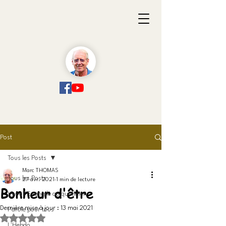
Post
Tous les Posts
Marc THOMAS
Tous les Posts
27 avr. 2021
1 min de lecture
Bonheur d'être
Vivre l'Evangile au quotidien
Dernière mise à jour :
13 mai 2021
Parole pour tous
Noté NaN étoiles sur 5.
L'Hebdo