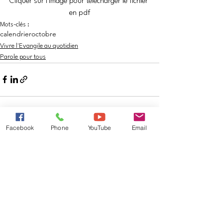
Cliquer sur l'image pour télécharger le fichier 
en pdf
Mots-clés :
calendrier
octobre
Vivre l'Evangile au quotidien
Parole pour tous
Facebook
Phone
YouTube
Email
Voir tout
Posts récents