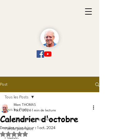
Post
Tous les Posts
Marc THOMAS
Tous les Posts
1 oct. 2024
1 min de lecture
Calendrier d'octobre
Vivre l'Evangile au quotidien
Dernière mise à jour :
1 oct. 2024
Parole pour tous
Noté NaN étoiles sur 5.
L'Hebdo