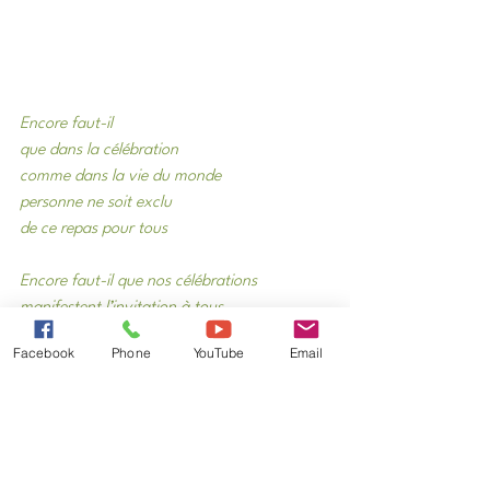
Encore faut-il
que dans la célébration
comme dans la vie du monde
personne ne soit exclu
de ce repas pour tous
Encore faut-il que nos célébrations
manifestent l’invitation à tous
et suscitent  le désir
Facebook
Phone
YouTube
Email
de s’y nourrir et s’y désaltérer.
Encore faut-il que nos postures
quittent le bien-pensant pharisien
le sauf-qui-peut 