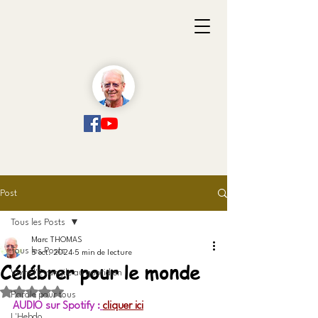
Post
Tous les Posts
Marc THOMAS
Tous les Posts
5 oct. 2024
5 min de lecture
Célébrer pour le monde
Vivre l'Evangile au quotidien
Noté NaN étoiles sur 5.
Parole pour tous
AUDIO sur Spotify :
cliquer ici
L'Hebdo