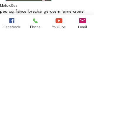
Mots-clés :
peur
confiance
libre
changer
oser
m'aimer
croire
Parole pour tous
Facebook
Phone
YouTube
Email
Voir tout
Posts récents