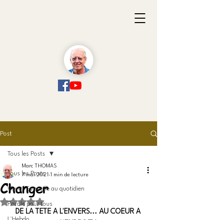
Post
Tous les Posts
Marc THOMAS
Tous les Posts
7 mai 2021
1 min de lecture
Changer
Vivre l'Evangile au quotidien
Noté NaN étoiles sur 5.
Parole pour tous
DE LA TETE A L'ENVERS... AU COEUR A 
L'Hebdo