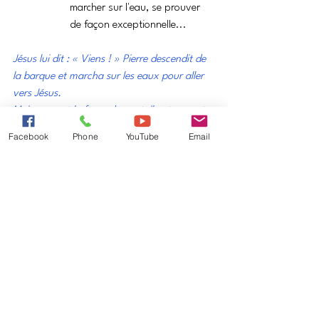
marcher sur l'eau, se prouver 
de façon exceptionnelle...
Jésus lui dit : « Viens ! » Pierre descendit de 
la barque et marcha sur les eaux pour aller 
vers Jésus.
Mais, voyant la force du vent, il eut peur et, 
comme il commençait à enfoncer, il cria : « 
Facebook
Phone
YouTube
Email
Seigneur, sauve-moi ! »
Comme nous, dans 
l'incertitude, la peur, 
l'insécurité, nous perdons 
confiance en nous !
Il suffit parfois que le vent 
souffle un peu plus fort pour 
que nous perdions confiance
Et souvent nous nous 
enfonçons...