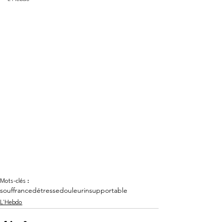
Mots-clés :
souffrance
détresse
douleur
insupportable
L'Hebdo