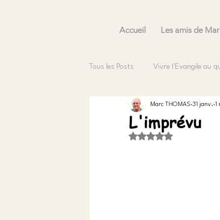
Accueil
Les amis de Mar
Tous les Posts
Vivre l'Evangile au q
Marc THOMAS
31 janv.
1
L'imprévu
Noté NaN étoiles sur 5