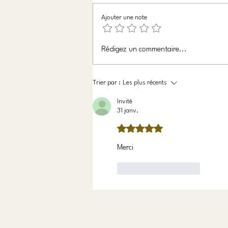
Ajouter une note
Chercher le calme
Rédigez un commentaire...
Trier par :
Les plus récents
Invité
31 janv.
Noté 5 étoiles sur 5.
Merci 
J'aime
Répondre