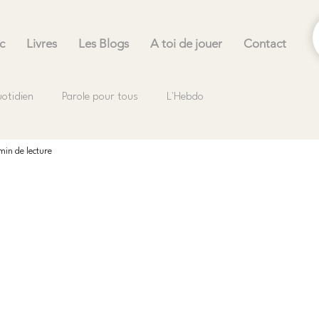
c
Livres
Les Blogs
A toi de jouer
Contact
uotidien
Parole pour tous
L'Hebdo
 min de lecture
.