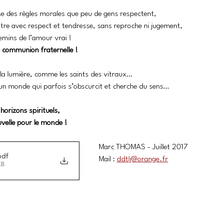
se des règles morales que peu de gens respectent, 
tre avec respect et tendresse, sans reproche ni jugement, 
emins de l’amour vrai ! 
a communion fraternelle !
 la lumière, comme les saints des vitraux…
n monde qui parfois s’obscurcit et cherche du sens…
horizons spirituels, 
velle pour le monde !
Marc THOMAS - Juillet 2017
pdf
Mail : 
ddtlj@orange.fr
KB