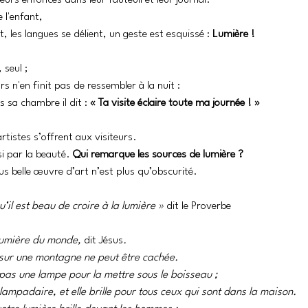
eurs enfoncés dans leur fauteuil et leur journal. 
l'enfant, 
t, les langues se délient, un geste est esquissé : 
Lumière !
seul ; 
s n'en finit pas de ressembler à la nuit : 
s sa chambre il dit : 
« Ta visite éclaire toute ma journée ! »
tistes s’offrent aux visiteurs. 
si par la beauté. 
Qui remarque les sources de lumière ?
lus belle œuvre d’art n’est plus qu’obscurité.
qu’il est beau de croire à la lumière »
 dit le Proverbe
 lumière du monde, 
dit Jésus
. 
e sur une montagne ne peut être cachée. 
 pas une lampe pour la mettre sous le boisseau ; 
 lampadaire, et elle brille pour tous ceux qui sont dans la maison. 