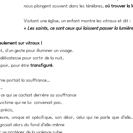
nous plongent souvent dans les ténèbres, 
où trouver la 
Visitant une église, un enfant montre les vitraux et dit : 
« 
Les saints, ce sont ceux qui laissent passer la lumière
seulement sur vitraux !
ot, d'un geste pour illuminer un visage. 
 délicatesse pour sortir de la nuit, 
spoir, pour être 
transfiguré
.
mme portait la souffrance… 
e… 
 ce qui se cachait derrière sa souffrance 
victime qui ne lui  convenait pas. 
précis, 
eure, unique et spécifique, son désir, celui qui ne parle que d’elle
rgissait alors du fond d’elle-même 
ur se protéger de la violence subie… 