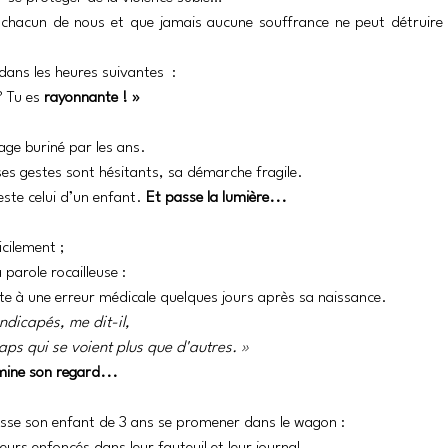
 chacun de nous et que jamais aucune souffrance ne peut détruire 
ans les heures suivantes  :
 Tu es 
rayonnante ! »
ge buriné par les ans. 
ses gestes sont hésitants, sa démarche fragile. 
este celui d’un enfant. 
Et passe la lumière...
icilement ; 
parole rocailleuse : 
ite à une erreur médicale quelques jours après sa naissance. 
dicapés, me dit-il, 
aps qui se voient plus que d'autres. »
umine son regard...
isse son enfant de 3 ans se promener dans le wagon : 