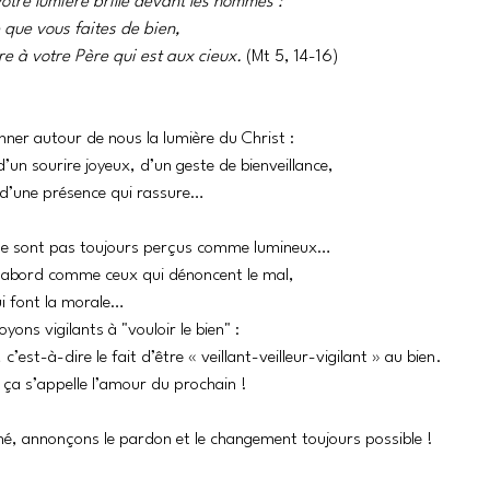
tre lumière brille devant les hommes : 
 que vous faites de bien, 
ire à votre Père qui est aux cieux. 
(Mt 5, 14-16)
onner autour de nous la lumière du Christ :
d’un sourire joyeux, d’un geste de bienveillance, 
 d’une présence qui rassure…
s ne sont pas toujours perçus comme lumineux… 
’abord comme ceux qui dénoncent le mal, 
ui font la morale…
yons vigilants à "vouloir le bien" :
, c’est-à-dire le fait d’être « veillant-veilleur-vigilant » au bien. 
, ça s’appelle l’amour du prochain !
ché, annonçons le pardon et le changement toujours possible ! 