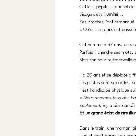
Cette « pépite » qui habite
visage s'est 
illuminé
... 
Ses proches l’ont remarqué d
« Qu’est-ce qui s’est passé ?
Cet homme a 87 ans, un visa
Parfois il cherche ses mots, 
Mais son sourire émerveillé r
Il a 20 ans et se déplace diff
ses gestes sont saccadés, sa 
il est handicapé physique su
« Nous sommes tous des han
seulement, il y a des handic
Et un grand éclat de rire ill
Dans le train, une maman la