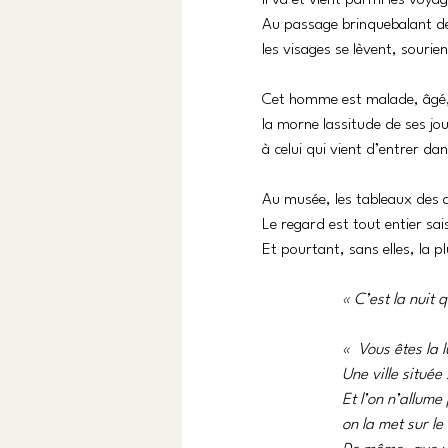
il va et vient parmi les voyag
Au passage brinquebalant de 
les visages se lèvent, sourien
Cet homme est malade, âgé, 
la morne lassitude de ses jour
à celui qui vient d’entrer dan
Au musée, les tableaux des ar
Le regard est tout entier sai
Et pourtant, sans elles, la p
« C’est la nuit 
«  Vous êtes la
Une ville situé
Et l’on n’allume
on la met sur le