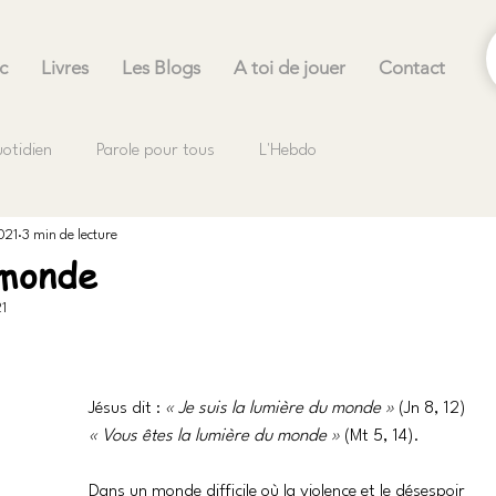
c
Livres
Les Blogs
A toi de jouer
Contact
uotidien
Parole pour tous
L'Hebdo
021
3 min de lecture
 monde
1
.
Jésus dit : 
« Je suis la lumière du monde » 
(Jn 8, 12)
« Vous êtes la lumière du monde » 
(Mt 5, 14).
Dans un monde difficile où la violence et le désespoir 