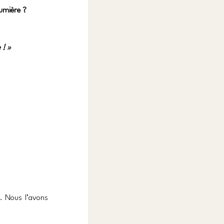
lumière ?
 ! »
… Nous l’avons 