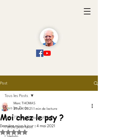
Post
Tous les Posts
Marc THOMAS
Tous les Posts
21 avr. 2021
1 min de lecture
Moi chez le psy ?
Vivre l'Evangile au quotidien
Dernière mise à jour :
4 mai 2021
Parole pour tous
Noté NaN étoiles sur 5.
L'Hebdo