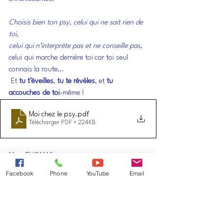
Choisis bien ton psy, celui qui ne sait rien de 
toi,
celui qui n’interprète pas et ne conseille pas,
celui qui marche derrière toi car toi seul 
connais la route…
 Et 
tu t’éveilles
, 
tu te révèles
, et 
tu 
accouches de toi
-même !
Moi chez le psy
.pdf
Télécharger PDF • 224KB
Marc THOMAS
parole-semee@orange.fr
Facebook
Phone
YouTube
Email
Mots-clés :
psychologue
psy
compagnon
éveilleur
révélateur
accoucheur
Parole pour tous