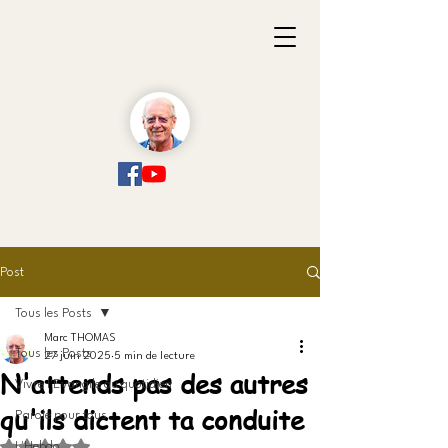
Post
Tous les Posts
Marc THOMAS
Tous les Posts
27 juin 2025
5 min de lecture
N'attends pas des autres
Vivre l'Evangile au quotidien
qu'ils dictent ta conduite
Parole pour tous
Noté NaN étoiles sur 5.
L'Hebdo