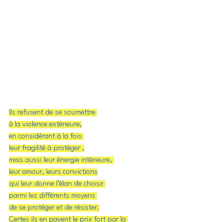
Ils refusent de se soumettre 
à la violence extérieure,
en considérant à la fois 
leur fragilité à protéger ,
mais aussi leur énergie intérieure, 
leur amour, leurs convictions
qui leur donne l’élan de choisir 
parmi les différents moyens 
de se protéger et de résister.
Certes ils en payent le prix fort par la 