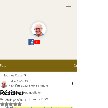
Post
Tous les Posts
Marc THOMAS
Tous les Posts
23 mars 2022
5 min de lecture
Résister
Vivre l'Evangile au quotidien
Dernière mise à jour :
28 mars 2022
Parole pour tous
Noté NaN étoiles sur 5.
L'Hebdo