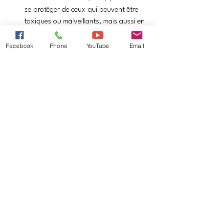
se protéger de ceux qui peuvent être 
toxiques ou malveillants, mais aussi en 
se serrant les coudes avec ceux qui 
sont bienveillants et catalyseurs 
Facebook
Phone
YouTube
Email
d’amour et d’énergie.
DÉSIRS                      
Sidération
  -  Con-
sidération
   -  
 Désirs ou de-
siderata
Sortir de la 
sidération
 par la 
con-
sidération
et par l’expression de nos 
de-
siderata
 ou désirs.
Envahis par l’incertitude et la peur venus de 
l’extérieur,
nous sommes aveuglés, et notre désir est 
noyé dans la tourmente.