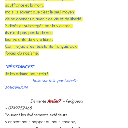
souffrance et la mort,
mais ils savent que c’est le seul moyen 
de se donner un avenir de vie et de liberté.
Sidérés et submergés par la violence, 
ils n’ont pas perdu de vue
leur volonté de vivre libre !
Comme jadis les résistants français aux 
forces du nazisme.
"RÉSISTANCES"
Je les admire pour cela !
huile sur toile par Isabelle 
MARANDON
En vente 
Atelier7 
 - Perigueux 
- 0749752465
Souvent les événements extérieurs 
viennent nous happer ou nous envahir,