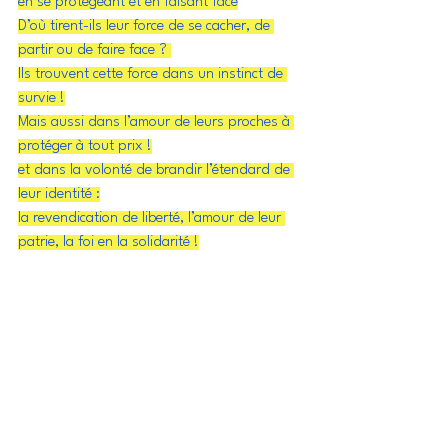
en se protégeant et en faisant face
D’où tirent-ils leur force de se cacher, de 
partir ou de faire face ? 
Ils trouvent cette force dans un instinct de 
survie !
Mais aussi dans l’amour de leurs proches à 
protéger à tout prix !
et dans la volonté de brandir l’étendard de 
leur identité :
la revendication de liberté, l’amour de leur 
patrie, la foi en la solidarité !