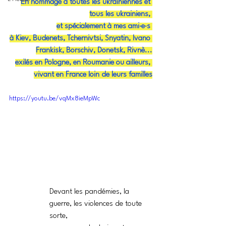
En hommage à toutes les ukrainiennes et 
tous les ukrainiens, 
et spécialement à mes ami·e·s
à Kiev, Budenets, Tchernivtsi, Snyatin, Ivano 
Frankisk, Borschiv, Donetsk, Rivnè...
exilés en Pologne, en Roumanie ou ailleurs, 
vivant en France loin de leurs familles
https://youtu.be/vqMx8ieMpWc
Devant les pandémies, la 
guerre, les violences de toute 
sorte,