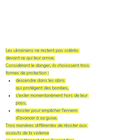
Les ukrainiens ne restent pas sidérés 
devant ce qui leur arrive.
Considérant le danger, ils choisissent trois 
formes de protection :
descendre dans les abris 
qui protègent des bombes,
s’exiler momentanément hors de leur 
pays,
résister pour empêcher l’ennemi 
d’avancer à sa guise.
Trois manières différentes de résister aux 
assauts de la violence