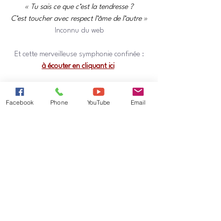
« Tu sais ce que c’est la tendresse ?
C’est toucher avec respect l’âme de l’autre »
Inconnu du web
Et cette merveilleuse symphonie confinée :
à écouter en cliquant ici
Mots-clés :
tendresse
délicatesse
viril
attentionné
Facebook
Phone
YouTube
Email
Parole pour tous
Voir tout
Posts récents