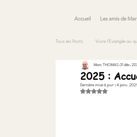
Accueil
Les amis de Mar
Tous les Posts
Vivre l'Evangile au q
Marc THOMAS
31 déc. 2
2025 : Accue
Dernière mise à jour :
4 janv. 202
Noté NaN étoiles sur 5