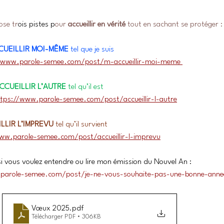
ose tr
ois pistes p
our 
accueillir en vérité 
tout en sachant se protéger :
CUEILLIR MOI-MÊME
 tel que je suis
/www.parole-semee.com/post/m-accueillir-moi-meme 
CCUEILLIR L’AUTRE
 tel qu’il est
ttps://www.parole-semee.com/post/accueillir-l-autre
LLIR L’IMPREVU
 tel qu’il survient
ww.parole-semee.com/post/accueillir-l-imprevu
si vous voulez entendre ou lire mon émission du Nouvel An :
parole-semee.com/post/je-ne-vous-souhaite-pas-une-bonne-anne
Vœux 2025
.pdf
Télécharger PDF • 306KB