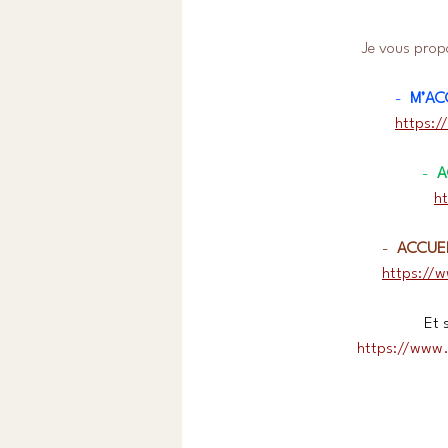
Je vous prop
-  
M’AC
https:/
-  
A
h
-  
ACCUEI
https://w
Et 
https://www.