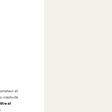
e amateur et 
a créativité 
être et 
: 