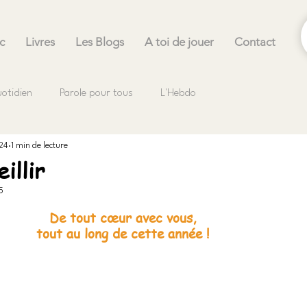
c
Livres
Les Blogs
A toi de jouer
Contact
uotidien
Parole pour tous
L'Hebdo
024
1 min de lecture
illir
5
.
De tout cœur avec vous,
tout au long de cette année !