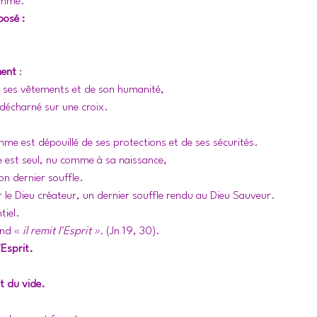
homme. 
osé : 
ment
 :
e ses vêtements et de son humanité, 
 décharné sur une croix. 
me est dépouillé de ses protections et de ses sécurités. 
est seul, nu comme à sa naissance, 
on dernier souffle. 
r le Dieu créateur, un dernier souffle rendu au Dieu Sauveur. 
tiel. 
nd « 
il remit l'Esprit ». 
(Jn 19, 30).
'Esprit.
t du vide. 