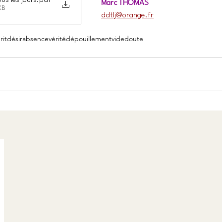
us les jours
.pdf
Marc THOMAS
KB
ddtlj@orange.fr
rit
désir
absence
vérité
dépouillement
vide
doute