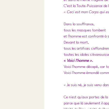
et dans la même fragilité d
C’est la Toute-Puissance de l
« 
Ceci est mon Corps qui es
Dans la souffrance, 
tous les masques tombent 
et l'homme est confronté à s
Devant la mort, 
tous les artifices s'effondren
toutes les idoles s'évanouisse
« 
Voici l'homme »
.
Voici l'homme décapé, car to
Voici l'homme émondé comme 
« Je suis né, je suis venu da
Ce n'est qu'aux portes de la
parce que là seulement il app