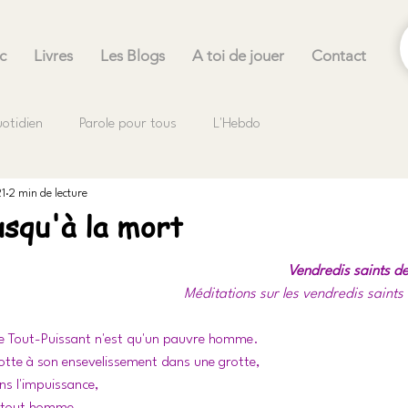
c
Livres
Les Blogs
A toi de jouer
Contact
uotidien
Parole pour tous
L'Hebdo
21
2 min de lecture
usqu'à la mort
.
Vendredis saints de 
Méditations sur les vendredis saint
 le Tout-Puissant n'est qu'un pauvre homme. 
otte à son ensevelissement dans une grotte,
ns l'impuissance, 