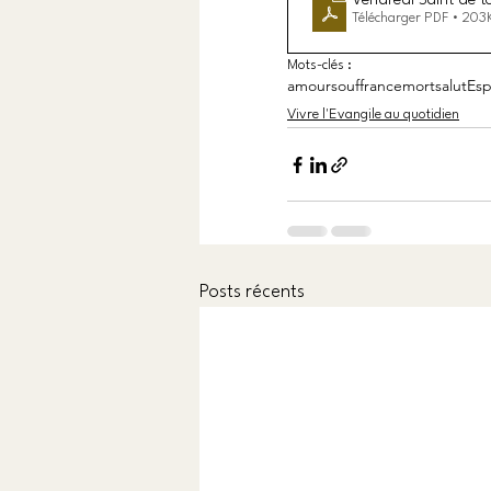
Vendredi Saint de to
Télécharger PDF • 203
Mots-clés :
amour
souffrance
mort
salut
Esp
Vivre l'Evangile au quotidien
Posts récents