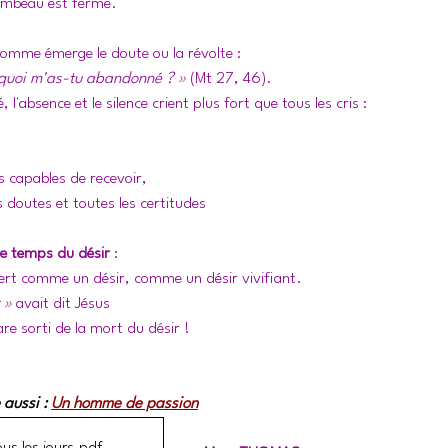
 tombeau est fermé. 
omme émerge le doute ou la révolte : 
quoi m'as-tu abandonné ? » 
(Mt 27, 46).
 l'absence et le silence crient plus fort que tous les cris : 
capables de recevoir, 
s doutes et toutes les certitudes
 le temps du désir
 : 
rt comme un désir, comme un désir vivifiant. 
 »
 avait dit Jésus 
e sorti de la mort du désir ! 
 aussi : 
Un homme de passion