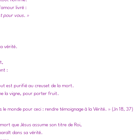
e tout homme. 
'amour livré : 
t pour vous. »
a vérité. 
t, 
nt : 
ut est purifié au creuset de la mort. 
la vigne, pour porter fruit.
ns le monde pour ceci : rendre témoignage à la Vérité. » (Jn 18, 37)
 mort que Jésus assume son titre de Roi, 
araît dans sa vérité. 