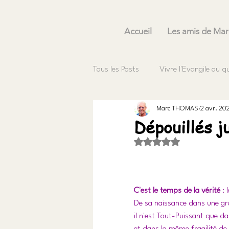
Accueil
Les amis de Mar
Tous les Posts
Vivre l'Evangile au q
Marc THOMAS
2 avr. 20
Dépouillés j
Noté NaN étoiles sur 5
C'est le temps de la vérité 
:
De sa naissance dans une gr
il n'est Tout-Puissant que da