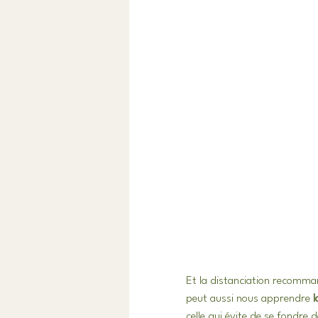
Et la distanciation recomm
peut aussi nous apprendre 
l
celle qui évite de se fondre d