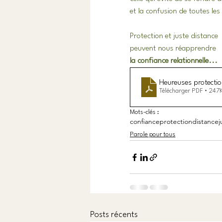
et la confusion de toutes le
Protection et juste distance
peuvent nous réapprendre 
la confiance relationnelle...
Heureuses protecti
Télécharger PDF • 247
Mots-clés :
confiance
protection
distance
j
Parole pour tous
Posts récents