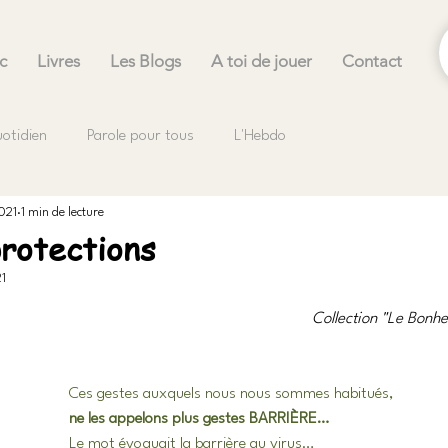
c
Livres
Les Blogs
A toi de jouer
Contact
uotidien
Parole pour tous
L'Hebdo
021
1 min de lecture
rotections
1
.
Collection "Le Bonhe
Ces gestes auxquels nous nous sommes habitués,
ne les appelons plus gestes BARRIÈRE…
Le mot évoquait la barrière au virus…