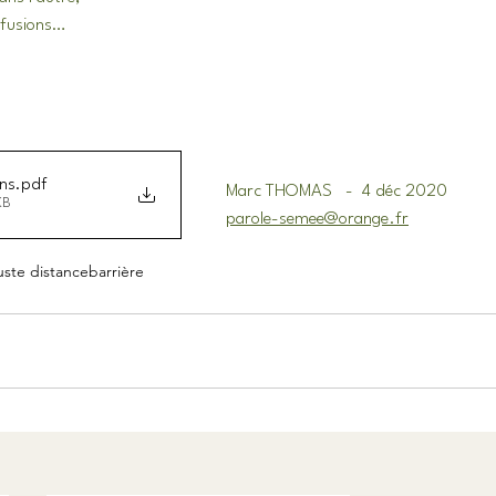
s fusions…
ons
.pdf
Marc THOMAS
-
4 déc 2020
KB
parole-semee@orange.fr
uste distance
barrière