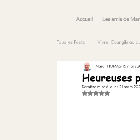
Accueil
Les amis de Mar
Tous les Posts
Vivre l'Evangile au q
Marc THOMAS
16 mars 2
Heureuses p
Dernière mise à jour :
21 mars 202
Noté NaN étoiles sur 5