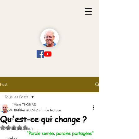
Post
Tous les Posts
Marc THOMAS
Tous les Posts
10 févr. 2024
2 min de lecture
Qu'est-ce qui change ?
Vivre l'Evangile au quotidien
Noté NaN étoiles sur 5.
Parole pour tous
"Parole semée, paroles partagées"
L'Hebdo