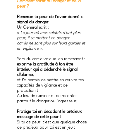
Comment sortir du danger et de la 
peur ?
Remercie ta peur de t’avoir donné le 
signal du danger
 !
Un Général écrit : 
«
 Le jour où mes soldats n’ont plus 
peur, il se mettent en danger
car ils ne sont plus sur leurs gardes et 
en vigilance ».
Sors du cercle vicieux  en remerciant :
exprime la gratitude à ton être 
intérieur qui a déclenché le signal 
d’alarme
,
et t’a permis de mettre en œuvre tes 
capacités de vigilance et de 
protection !
Au lieu de ruminer et de raconter 
partout le danger ou l’agresseur,
Protège toi en décodant le précieux 
message de cette peur !
Si tu as peur, c’est que quelque chose 
de précieux pour toi est en jeu :