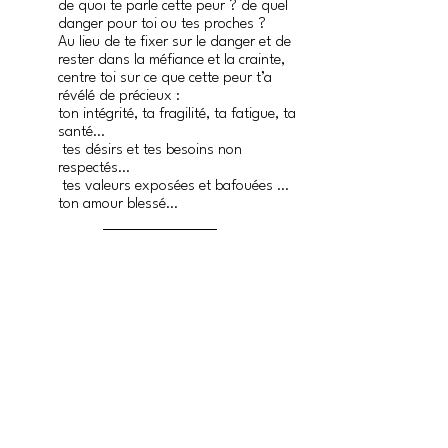
de quoi te parle cette peur ? de quel 
danger pour toi ou tes proches ?
Au lieu de te fixer sur le danger et de 
rester dans la méfiance et la crainte,
centre toi sur ce que cette peur t’a 
révélé de précieux :
ton intégrité, ta fragilité, ta fatigue, ta 
santé…
 tes désirs et tes besoins non 
respectés… 
 tes valeurs exposées et bafouées … 
ton amour blessé… 