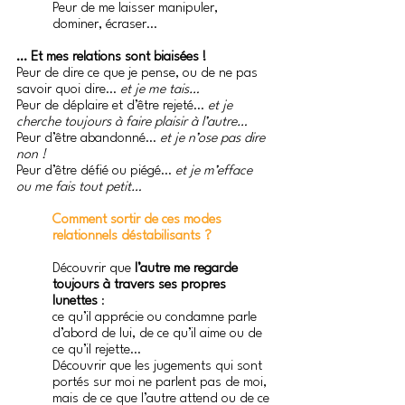
Peur de me laisser manipuler, 
dominer, écraser…
… Et mes relations sont biaisées !
Peur de dire ce que je pense, ou de ne pas 
savoir quoi dire… 
et je me tais…
Peur de déplaire et d’être rejeté… 
et je 
cherche toujours à faire plaisir à l’autre…
Peur d’être abandonné… 
et je n’ose pas dire 
non !
Peur d’être défié ou piégé… 
et je m’efface 
ou me fais tout petit…
Comment sortir de ces modes 
relationnels déstabilisants ?
Découvrir que 
l’autre me regarde 
toujours à travers ses propres 
lunettes 
:
ce qu’il apprécie ou condamne parle 
d’abord de lui, de ce qu’il aime ou de 
ce qu’il rejette…
Découvrir que les jugements qui sont 
portés sur moi ne parlent pas de moi,
mais de ce que l’autre attend ou de ce 