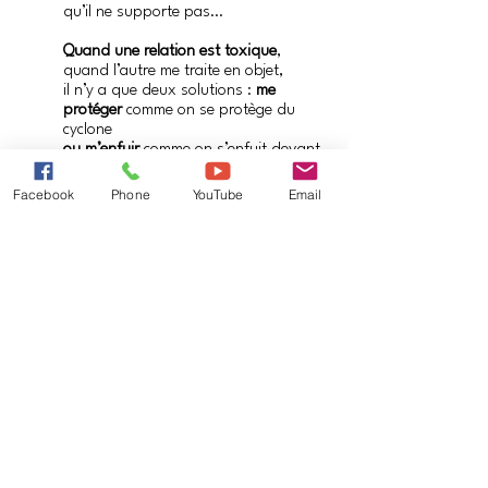
qu’il ne supporte pas…
Quand une relation est toxique
, 
quand l’autre me traite en objet,
il n’y a que deux solutions : 
me 
protéger
 comme on se protège du 
cyclone
ou m’enfuir
 comme on s’enfuit devant 
l’incendie ou l’explosion.
Facebook
Phone
YouTube
Email
Et puis 
appeler au secours
, comme 
appelle à l’aide celui se noie !
Plutôt que de passer son temps à 
ruminer sur les personnes toxiques 
qui m’entourent, 
chercher des relations sécurisantes, 
des personnes respectueuses et 
bienveillantes :
il y a toujours des personnes ou des 
groupes prêts à m’accueillir et à me 
soutenir.
Et ainsi restaurer ma dignité et mon 
intégrité !