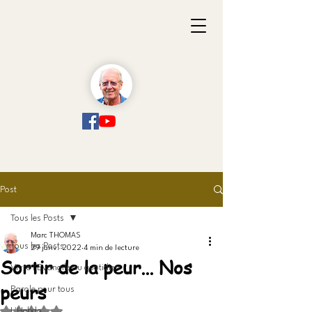
Post
Tous les Posts
Marc THOMAS
Tous les Posts
29 janv. 2022
4 min de lecture
Sortir de la peur... Nos
Vivre l'Evangile au quotidien
peurs
Parole pour tous
Noté NaN étoiles sur 5.
L'Hebdo