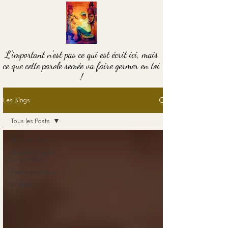
L'important n'est pas ce qui est écrit ici, mais
ce que cette parole semée va faire germer en toi
!
Les Blogs
Tous les Posts
Tous les Posts
Vivre l'Evangile
au quotidien
Parole pour tous
L'Hebdo