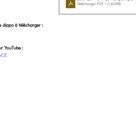
Télécharger PDF • 2.60MB
e diapo à télécharger :
ur YouTube : 
vkCE