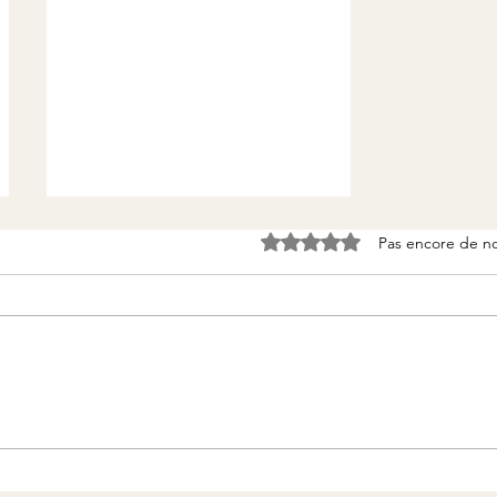
Pas encore de n
Noté 0 étoile sur 5.
Empathie