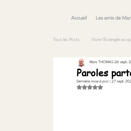
Accueil
Les amis de Mar
Tous les Posts
Vivre l'Evangile au q
Marc THOMAS
26 sept. 
Paroles par
Dernière mise à jour :
27 sept. 20
Noté NaN étoiles sur 5