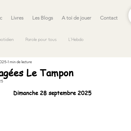
c
Livres
Les Blogs
A toi de jouer
Contact
uotidien
Parole pour tous
L'Hebdo
2025
1 min de lecture
tagées Le Tampon
25
.
Dimanche 28 septembre 2025