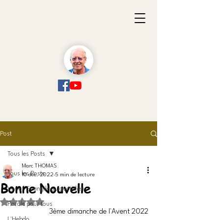
Post
Tous les Posts
Marc THOMAS
Tous les Posts
10 déc. 2022
5 min de lecture
Bonne Nouvelle
Vivre l'Evangile au quotidien
Noté NaN étoiles sur 5.
Parole pour tous
3ème dimanche de l'Avent 2022
L'Hebdo