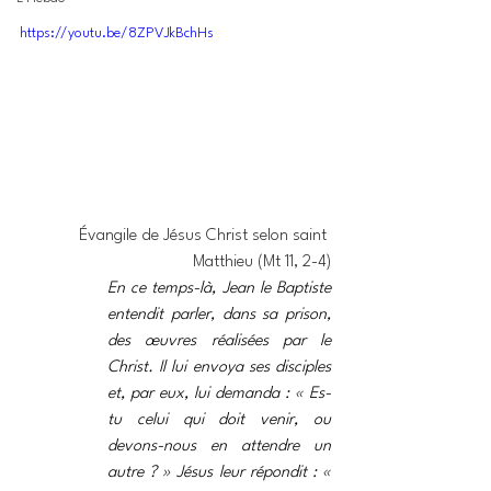
https://youtu.be/8ZPVJkBchHs
Évangile de Jésus Christ selon saint 
Matthieu (Mt 11, 2-4)
En ce temps-là, Jean le Baptiste 
entendit parler, dans sa prison, 
des œuvres réalisées par le 
Christ. Il lui envoya ses disciples 
et, par eux, lui demanda : « Es-
tu celui qui doit venir, ou 
devons-nous en attendre un 
autre ? » Jésus leur répondit : « 