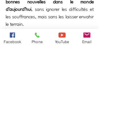
bonnes nouvelles dans le monde 
d’aujourd’hui
, sans ignorer les difficultés et 
les souffrances, mais sans les laisser envahir 
le terrain. 
Aujourd’hui, chez moi, dans ma commune, 
Facebook
Phone
YouTube
Email
sur mon lieu de travail, dans la vie sociale, 
dans les relations internationales, 
quelles 
bonnes nouvelles ?
 Je cherche des exemples 
concrets 
d’actes humains qui actualisent un 
salut à l’œuvre aujourd’hui
.
Pour « amorcer la pompe », je vous donne 
trois exemples :
-  j’ai vu 2 motards s’accrocher en doublant 
dangereusement une voiture. L’un est tombé 
et s’est blessé à la cheville. Aussitôt une 
dame et sa fille sont sortis de leur maison 