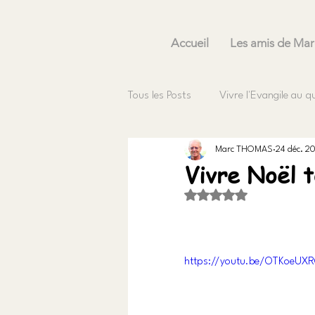
Accueil
Les amis de Mar
Tous les Posts
Vivre l'Evangile au q
Marc THOMAS
24 déc. 2
Vivre Noël t
Noté NaN étoiles sur 5
https://youtu.be/OTKoeUX