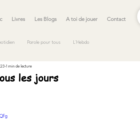
c
Livres
Les Blogs
A toi de jouer
Contact
uotidien
Parole pour tous
L'Hebdo
023
1 min de lecture
ous les jours
.
RQFg