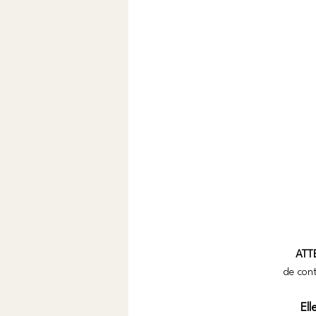
ATT
de cont
Ell