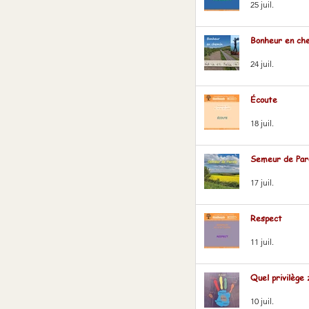
25 juil.
Bonheur en ch
24 juil.
Écoute
18 juil.
Semeur de Par
17 juil.
Respect
11 juil.
Quel privilège 
10 juil.