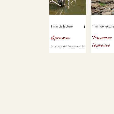
1 min de lecture
1 min de lectur
Épreuves
Traverser
l'épreuve
Au cœur de l'épreuve, je
garde des ressources
Nous avons des
personnelles et des mains
ressources en n
tendues...
condition d’avoi
croire, des mai
à condition d’av
le "chacun pour