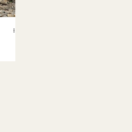
e
ous, à
r appris à y
ns tendues,
oir lâché
 soi"