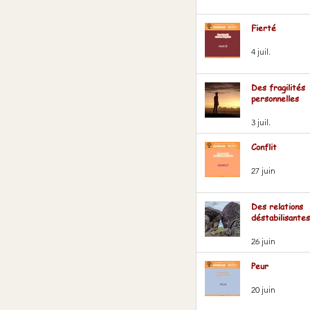
Fierté
4 juil.
Des fragilités
personnelles
3 juil.
Conflit
27 juin
Des relations
déstabilisantes
26 juin
Peur
20 juin