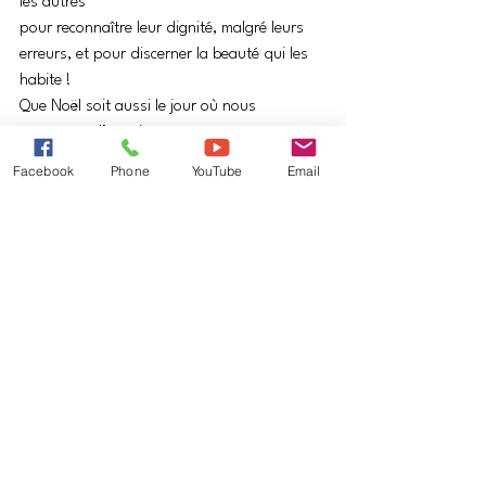
les autres 
pour reconnaître leur dignité, malgré leurs 
erreurs, et pour discerner la beauté qui les 
habite !
Que Noël soit aussi le jour où nous 
retrouvons l’espoir en nous, 
parce que nous nous sentons rejoints par 
Facebook
Phone
YouTube
Email
l’amour 
là-même où nous nous sentons fragiles et 
blessés.
« C’est Noël sur la terre chaque jour… car 
Noël, ô mon frère, c’est l’amour ! »
Dieu est humain
.pdf
Télécharger PDF • 190KB
Marc THOMAS
ddtlj@orange.fr