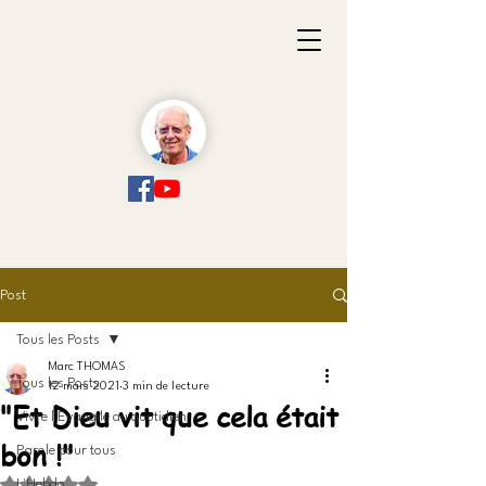
Post
Tous les Posts
Marc THOMAS
Tous les Posts
12 mars 2021
3 min de lecture
"Et Dieu vit que cela était
Vivre l'Evangile au quotidien
bon !"
Parole pour tous
Noté NaN étoiles sur 5.
L'Hebdo