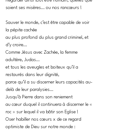
Regarder ainsi tout être humain, quelles que 
soient ses misères… ou nos rancœurs !
Sauver le monde, c’est être capable de voir 
la pépite cachée 
au plus profond du plus grand criminel, et 
d’y croire… 
Comme Jésus avec Zachée, la femme 
adultère, Judas… 
et tous les aveugles et boiteux qu’il a 
restaurés dans leur dignité, 
parce qu’il a su discerner leurs capacités au-
delà de leur paralysies… 
Jusqu’à Pierre dans son reniement 
au cœur duquel il continuera à discerner le « 
roc » sur lequel il va bâtir son Eglise !
Oser habiller nos cœurs x de ce regard 
optimiste de Dieu sur notre monde : 