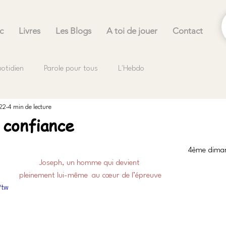
c
Livres
Les Blogs
A toi de jouer
Contact
uotidien
Parole pour tous
L'Hebdo
022
4 min de lecture
 confiance
.
4ème diman
Joseph, un homme qui devient 
pleinement lui-même  au cœur de l’épreuve
Ptw