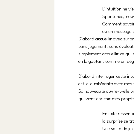
L’intuition ne vi
Spontanée, nouve
Comment savoir s
ou un message d
D’abord 
accueillir
 avec surpr
sans jugement, sans évaluati
simplement accueillir ce qui 
en la goûtant comme un dég
D’abord interroger cette intu
est-elle 
cohérente
 avec mes 
Sa nouveauté ouvre-t-elle u
qui vient enrichir mes proje
Ensuite ressentir
la surprise se t
Une sorte de joi