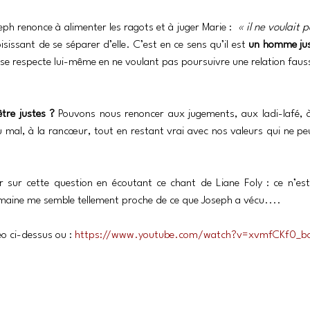
 renonce à alimenter les ragots et à juger Marie :  
« il ne voulait 
isissant de se séparer d’elle. C’est en ce sens qu’il est 
un homme ju
l se respecte lui-même en ne voulant pas poursuivre une relation faus
tre justes ?
 Pouvons nous renoncer aux jugements, aux ladi-lafé, à
u mal, à la rancœur, tout en restant vrai avec nos valeurs qui ne pe
 sur cette question en écoutant ce chant de Liane Foly : ce n’est
umaine me semble tellement proche de ce que Joseph a vécu.... 
o ci-dessus ou : 
https://www.youtube.com/watch?v=xvmfCKf0_b