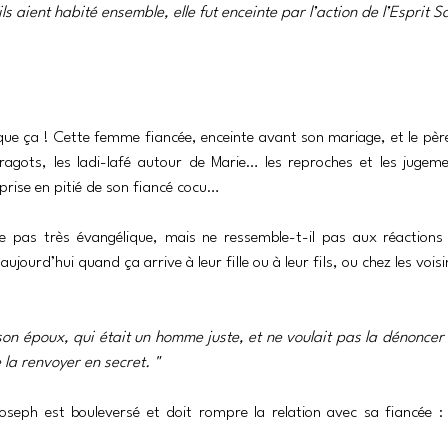
ls aient habité ensemble, elle fut enceinte par l’action de l’Esprit Sa
que ça ! Cette femme fiancée, enceinte avant son mariage, et le père
ragots, les ladi-lafé autour de Marie… les reproches et les jugeme
rise en pitié de son fiancé cocu…
e pas très évangélique, mais ne ressemble-t-il pas aux réactions
ujourd’hui quand ça arrive à leur fille ou à leur fils, ou chez les voisi
son époux, qui était un homme juste, et ne voulait pas la dénoncer
 la renvoyer en secret. "
oseph est bouleversé et doit rompre la relation avec sa fiancée : i