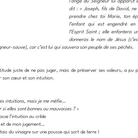
l’ange du Seigneur lui apparut e
dit : « Joseph, fils de David, ne
prendre chez toi Marie, ton ép
l’enfant qui est engendré en e
l’Esprit Saint ; elle enfantera un 
donneras le nom de Jésus (c’es
gneur-sauve), car c’est lui qui sauvera son peuple de ses péchés. 
titude juste de ne pas juger, mais de préserver ses valeurs, a pu pr
r son cœur et son intuition.
es intuitions, mais je me méfie… 
si elles sont bonnes ou mauvaises ? »
sse l’intuition au crible 
 et de mon jugement…
ais du vinaigre sur une pousse qui sort de terre !