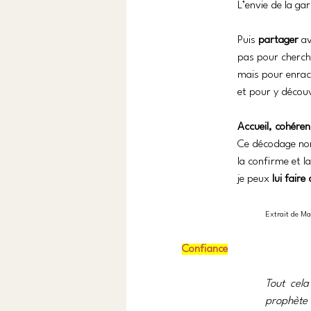
L’envie de la ga
Puis 
partager
 a
pas pour cherch
mais pour enraci
et pour y décou
Accueil, cohére
Ce décodage non
la confirme et l
je peux 
lui fair
Extrait de Ma
Confiance
Tout cela
prophète 