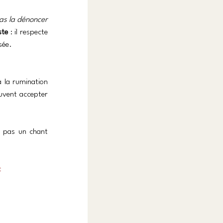
pas la dénoncer 
ste
 : il respecte 
sée.
 la rumination 
uvent accepter 
 pas un chant 
c