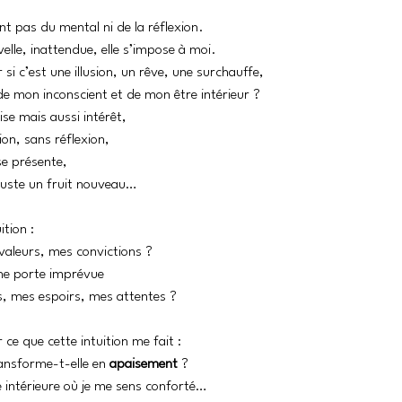
ent pas du mental ni de la réflexion.
lle, inattendue, elle s’impose à moi.
i c’est une illusion, un rêve, une surchauffe,
e mon inconscient et de mon être intérieur ?
ise mais aussi intérêt,
on, sans réflexion,
se présente,
uste un fruit nouveau…
ition :
valeurs, mes convictions ?
ne porte imprévue
ts, mes espoirs, mes attentes ?
 ce que cette intuition me fait :
ransforme-t-elle en 
apaisement
 ?
e intérieure où je me sens conforté…