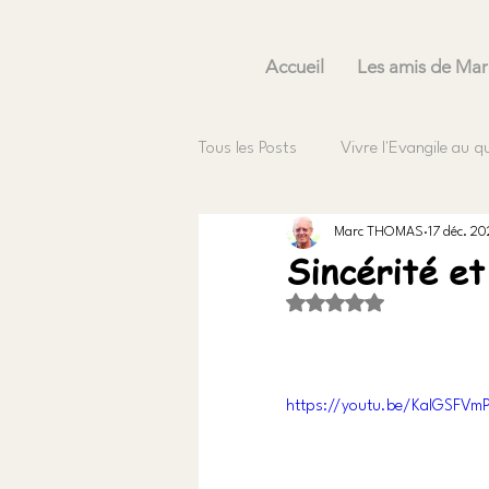
Accueil
Les amis de Mar
Tous les Posts
Vivre l'Evangile au q
Marc THOMAS
17 déc. 2
Sincérité et
Noté NaN étoiles sur 5
https://youtu.be/KaIGSFVm