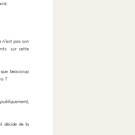
int.
 n’est pas son 
nts  sur cette 
 que beaucoup 
ns ?
 publiquement, 
l décide de la 