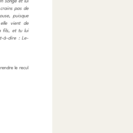
n songe et lui 
 crains pas de 
ouse, puisque 
lle vient de 
fils, et tu lui 
t-à-dire : Le-
endre le recul 