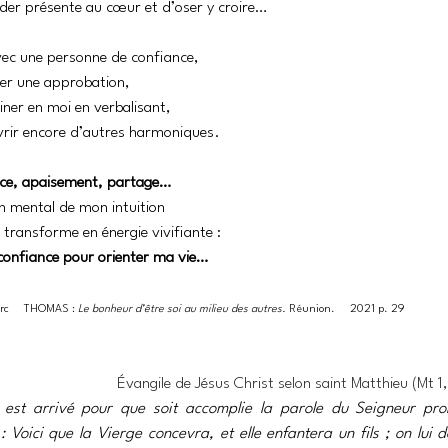
rder présente au cœur et d’oser y croire…
vec une personne de confiance,
er une approbation,
ner en moi en verbalisant,
vrir encore d’autres harmoniques.
nce, apaisement, partage…
 mental de mon intuition
a transforme en énergie vivifiante :
e confiance pour orienter ma vie…
rc     THOMAS : 
Le bonheur d’être soi au milieu des autres. 
Réunion.     2021 p. 29
Évangile de Jésus Christ selon saint Matthieu (Mt 1
 est arrivé pour que soit accomplie la parole du Seigneur pro
: Voici que la Vierge concevra, et elle enfantera un fils ; on lui 