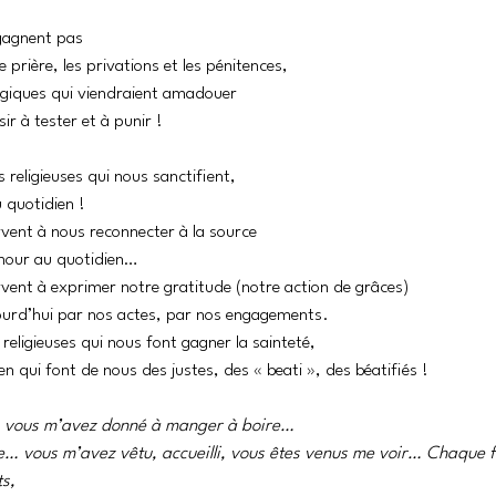
 gagnent pas 
 prière, les privations et les pénitences, 
agiques qui viendraient amadouer 
ir à tester et à punir ! 
religieuses qui nous sanctifient, 
 quotidien !
rvent à nous reconnecter à la source 
mour au quotidien…
rvent à exprimer notre gratitude (notre action de grâces)
jourd’hui par nos actes, par nos engagements.
religieuses qui nous font gagner la sainteté,
n qui font de nous des justes, des « beati », des béatifiés !
if… vous m’avez donné à manger à boire… 
e… vous m’avez vêtu, accueilli, vous êtes venus me voir… Chaque f
s, 