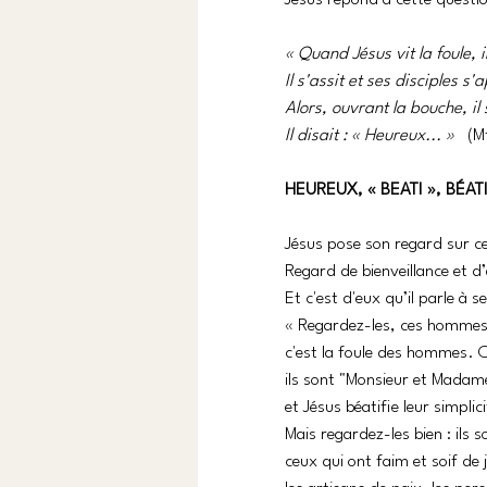
Jésus répond à cette questio
« Quand Jésus vit la foule, 
Il s'assit et ses disciples s
Alors, ouvrant la bouche, il s
Il disait : « Heureux... »  
 (M
HEUREUX, « BEATI », BÉAT
Jésus pose son regard sur c
Regard de bienveillance et d
Et c'est d'eux qu’il parle à se
« Regardez-les, ces hommes 
c'est la foule des hommes. C
ils sont "Monsieur et Mada
et Jésus béatifie leur simplici
Mais regardez-les bien : ils 
ceux qui ont faim et soif de 