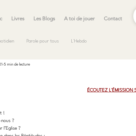
c
Livres
Les Blogs
A toi de jouer
Contact
uotidien
Parole pour tous
L'Hebdo
21
5 min de lecture
.
ÉCOUTEZ L'ÉMISSION 
t ! 
s-nous ?
 l’Eglise ?