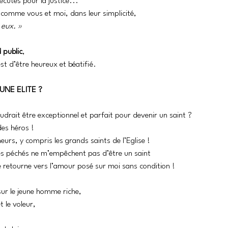
écutés pour la justice... 
omme vous et moi, dans leur simplicité, 
 eux. »
 public
, 
st d’être heureux et béatifié. 
UNE ELITE ?
faudrait être exceptionnel et parfait pour devenir un saint ? 
des héros ! 
rs, y compris les grands saints de l’Eglise !
es péchés ne m’empêchent pas d’être un saint
 retourne vers l’amour posé sur moi sans condition !
ur le jeune homme riche, 
t le voleur,