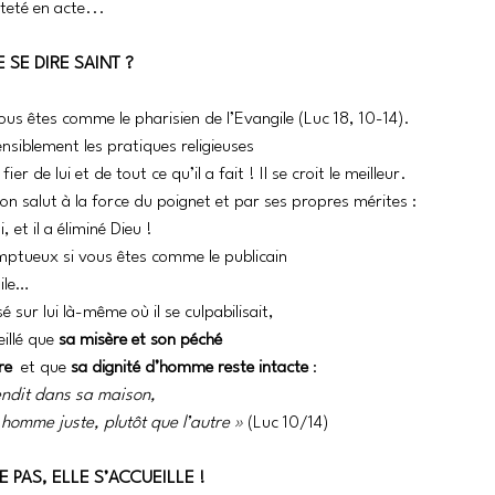
teté en acte...
SE DIRE SAINT ?
us êtes comme le pharisien de l’Evangile (Luc 18, 10-14).
nsiblement les pratiques religieuses 
er de lui et de tout ce qu’il a fait ! Il se croit le meilleur. 
son salut à la force du poignet et par ses propres mérites : 
i, et il a éliminé Dieu ! 
mptueux si vous êtes comme le publicain 
ile… 
sur lui là-même où il se culpabilisait, 
illé que 
sa misère et son péché 
e  
et que
 sa dignité d’homme reste intacte
 : 
ndit dans sa maison, 
n homme juste, plutôt que l’autre »
 (Luc 10/14)
 PAS, ELLE S’ACCUEILLE !