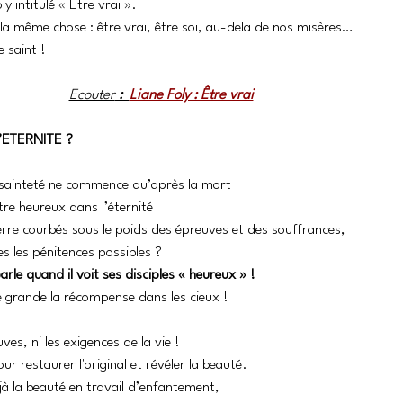
y intitulé « Etre vrai ».
e la même chose : être vrai, être soi, au-dela de nos misères…
e saint !
Ecouter
 :  
Liane Foly : Être vrai
’ETERNITE ?
a sainteté ne commence qu’après la mort
être heureux dans l’éternité 
erre courbés sous le poids des épreuves et des souffrances, 
es les pénitences possibles ? 
rle quand il voit ses disciples « heureux » !
re grande la récompense dans les cieux !
es, ni les exigences de la vie ! 
r restaurer l'original et révéler la beauté. 
à la beauté en travail d’enfantement, 