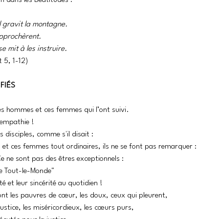
n dans les Béatitudes :
il gravit la montagne. 
'approchèrent. 
e mit à les instruire. 
t 5, 1-12)
IFIÉS
es hommes et ces femmes qui l’ont suivi. 
’empathie ! 
s disciples, comme s'il disait : 
et ces femmes tout ordinaires, ils ne se font pas remarquer :
e ne sont pas des êtres exceptionnels :
me Tout-le-Monde"
té et leur sincérité au quotidien !
sont les pauvres de cœur, les doux, ceux qui pleurent, 
justice, les miséricordieux, les cœurs purs, 