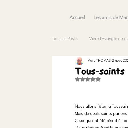
Accueil
Les amis de Mar
Tous les Posts
Vivre l'Evangile au q
Marc THOMAS
2 nov. 20
Tous-saints
Noté NaN étoiles sur 5
Nous allons fêter la Toussain
Mais de quels saints parlon
Ceux qui ont été béatifiés par