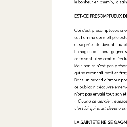
le bonheur en chemin, la sain
EST-CE PRESOMPTUEUX DE 
Oui c’est présomptueux si vo
cet homme qui multiplie oste
et se présente devant l’autel fi
Il imagine qu’il peut gagner 
ce faisant, il ne croit qu’en lu
Mais non ce n’est pas préso
qui se reconnaît petit et frag
Dans un regard d’amour posé 
ce publicain découvre émerve
n’ont pas envahi tout son êtr
« Quand ce dernier redesce
c’est lui qui était devenu u
LA SAINTETE NE SE GAGNE