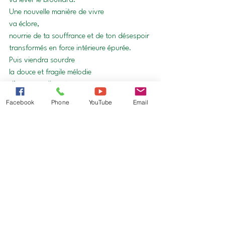
va lever le brouillard.
Une nouvelle manière de vivre
va éclore,
nourrie de ta souffrance et de ton désespoir
transformés en force intérieure épurée.
Puis viendra sourdre
la douce et fragile mélodie
d’une nouvelle présence
à celles et ceux qui ne sont plus.
Facebook
Phone
YouTube
Email
Alors 
tes blessures
se révèleront fécondités
pour toi re - suscité,
pour les autres illuminés.
Traverser le drame
.pdf
Télécharger PDF • 279KB