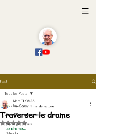
Post
Tous les Posts
Marc THOMAS
Tous les Posts
1 avr. 2021
1 min de lecture
Traverser le drame
Vivre l'Evangile au quotidien
Noté NaN étoiles sur 5.
Parole pour tous
Le drame…
L'Hebdo