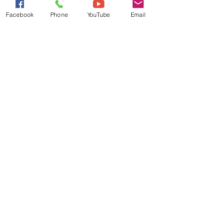
Facebook
Phone
YouTube
Email
Comment oser être soi au
milieu des autres ?
le poids du regard des autres, la peur de
déplaire, le courage de poser ses limites. Et
surtout, ce que ça change dans nos vies, d'oser
enfin être vraiment soi-même.