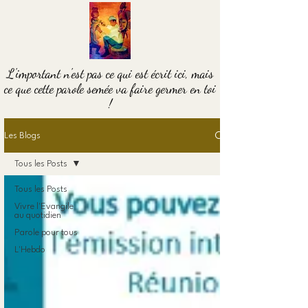
L'important n'est pas ce qui est écrit ici, mais
ce que cette parole semée va faire germer en toi
!
Les Blogs
Tous les Posts
Tous les Posts
Vivre l'Evangile
au quotidien
Parole pour tous
L'Hebdo