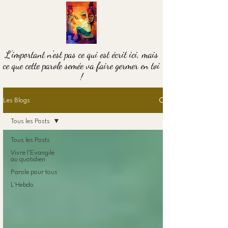
L'important n'est pas ce qui est écrit ici, mais
ce que cette parole semée va faire germer en toi
!
Les Blogs
Tous les Posts
Tous les Posts
Vivre l'Evangile
au quotidien
Parole pour tous
L'Hebdo