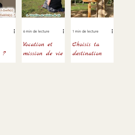
e
6 min de lecture
1 min de lecture
Vocation et
Choisis ta
) ?
mission de vie
destination
es parfois
Tous les humains se
Ta vie, c’est toi qui la
es choix
posent cette question : «
construis... Jamais
pidement
Qu’est-ce que je vais faire
personne n’a le droit de
e.
de ma vie ? » Et les
t’imposer un objectif de
dèle, à soi
chrétiens s'interrogent : «
vie...
re fidèle
Qu’est-ce que Dieu veut
gagements
pour moi ? »