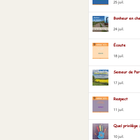
25 juil.
Bonheur en ch
24 juil.
Écoute
18 juil.
Semeur de Par
17 juil.
Respect
11 juil.
Quel privilège 
10 juil.