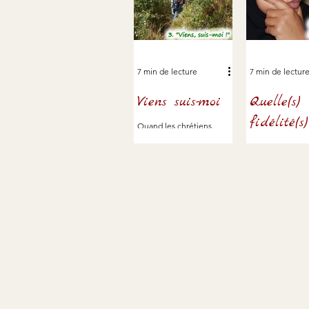
7 min de lecture
7 min de lectur
Viens suis-moi
Quelle(s)
fidélité(s
Quand les chrétiens
croient que Jésus les
Nous nous somm
appelle à la suivre, de quoi
engagés dans d
s'agit-il ? le suivre où et
de vie, trop ra
comment ? Et que
jusqu'à la ruptur
deviennent nos
Comment être fi
aspirations personnelles ?
d'abord, pour êt
ensuite aux en
pris ?