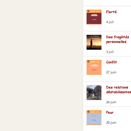
Fierté
4 juil.
Des fragilités
personnelles
3 juil.
Conflit
27 juin
Des relations
déstabilisantes
26 juin
Peur
20 juin